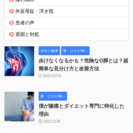
外反母趾・浮き指
患者の声
原因と対処
女性の健康
膝・ひざが痛い
歩けなくなるかも？危険なO脚とは？超
簡単な見分け方と改善方法
2021/5/13
膝・ひざが痛い
僕が膝痛とダイエット専門に特化した
理由
2021/2/8