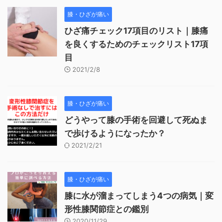
膝・ひざが痛い
ひざ痛チェック17項目のリスト｜膝痛
を良くするためのチェックリスト17項
目
2021/2/8
膝・ひざが痛い
どうやって膝の手術を回避して死ぬま
で歩けるようになったか？
2021/2/21
膝・ひざが痛い
膝に水が溜まってしまう4つの病気｜変
形性膝関節症との鑑別
2020/11/29