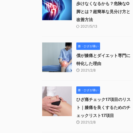
歩けなくなるかも？危険なO
脚とは？超簡単な見分け方と
改善方法
2021/5/13
膝・ひざが痛い
僕が膝痛とダイエット専門に
特化した理由
2021/2/8
膝・ひざが痛い
ひざ痛チェック17項目のリス
ト｜膝痛を良くするためのチ
ェックリスト17項目
2021/2/8