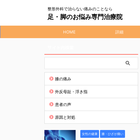
整形外科で治らない痛みのことなら
足・脚のお悩み専門治療院
HOME
詳細
サイト内検索
膝の痛み
外反母趾・浮き指
患者の声
原因と対処
女性の健康
膝・ひざが痛い