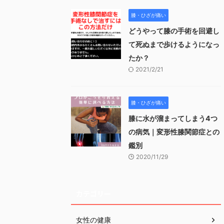
膝・ひざが痛い
どうやって膝の手術を回避し
て死ぬまで歩けるようになっ
たか？
2021/2/21
膝・ひざが痛い
膝に水が溜まってしまう4つ
の病気｜変形性膝関節症との
鑑別
2020/11/29
カテゴリー
女性の健康