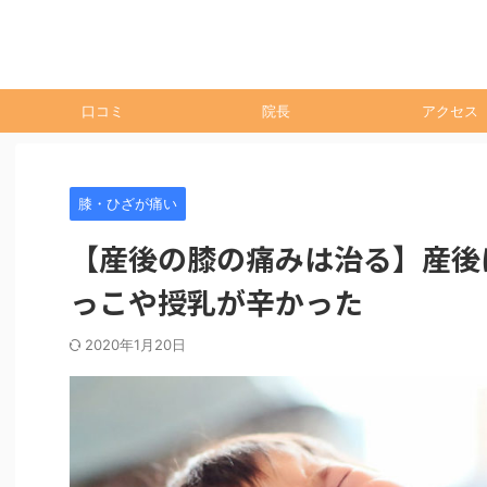
口コミ
院長
アクセス
膝・ひざが痛い
【産後の膝の痛みは治る】産後
っこや授乳が辛かった
2020年1月20日