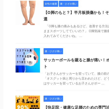
女性の健康
膝・ひざが痛い
【O脚のもと？】半月板損傷かも！そ
選
「O脚も膝の痛みもあるけど、改善する方法
ままスポーツしてていいの？」 O脚気味で膝
入れてみてくださいね。 ...
膝・ひざが痛い
サッカーボールを蹴ると膝が痛い！
ト
「お子さんがサッカーを習っていて、膝の前
「オスグット病と周りから言われたけど、どう
はサッカーを習っているお子さんがボー ...
膝・ひざが痛い
【快足院・健康な足腰のための専門